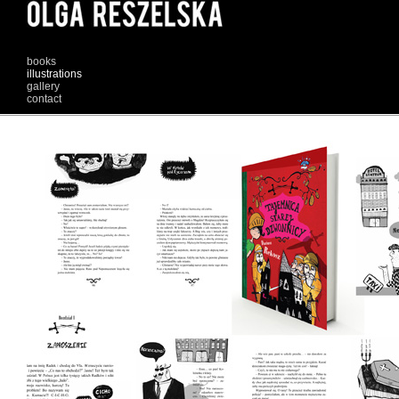
books
illustrations
gallery
contact